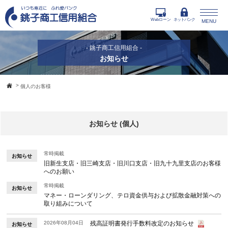
Webローン
ネットバンク
MENU
- 銚子商工信用組合 -
お知らせ
>
個人のお客様
お知らせ (個人)
常時掲載
お知らせ
旧新生支店・旧三崎支店・旧川口支店・旧九十九里支店のお客様
へのお願い
常時掲載
お知らせ
マネー・ローンダリング、テロ資金供与および拡散金融対策への
取り組みについて
2026年08月04日
残高証明書発行手数料改定のお知らせ
お知らせ