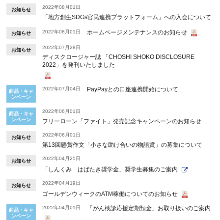
2022年08月01日
お知らせ
「地方創生SDGs官民連携プラットフォーム」への入会について
2022年08月01日
ホームページメンテナンスのお知らせ
お知らせ
2022年07月28日
お知らせ
ディスクロージャー誌 「CHOSHI SHOKO DISCLOSURE
2022」を発刊いたしました
2022年07月04日
PayPayとの口座連携開始について
商品・キャ
ンペーン
2022年06月01日
商品・キャ
ンペーン
フリーローン「ファイト」発売記念キャンペーンのお知らせ
2022年06月01日
お知らせ
第13回懸賞作文「小さな助け合いの物語賞」の募集について
2022年04月25日
お知らせ
「しんくみ はばたき奨学金」奨学生募集のご案内
2022年04月19日
お知らせ
ゴールデンウィークのATM稼働についてのお知らせ
2022年04月01日
「がん検診応援定期預金」お取り扱いのご案内
商品・キャ
ンペーン