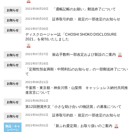
2021年08月20日
「通帳記帳のお願い」郵送終了について
お知らせ
2021年08月20日
証券取引約款・ 規定の一部改定のお知らせ
お知らせ
2021年07月30日
お知らせ
ディスクロージャー誌 「CHOSHI SHOKO DISCLOSURE
2021」を発刊いたしました
2021年07月27日
振込手数料一部改定および新設のご案内
お知らせ
2021年07月16日
お知らせ
「定期性預金満期・中間利払のお知らせ」の一部郵送終了につい
て
2021年06月21日
お知らせ
千葉県・東京都・神奈川県・山梨県 キャッシュレス納付共同推
進宣言について
2021年06月01日
お知らせ
第12回懸賞作文「小さな助け合いの物語賞」の募集について
2021年04月01日
証券取引約款・ 規定の一部改定のお知らせ
お知らせ
2021年04月01日
「新ふれ愛定期」お取り扱いのご案内
商品・キャ
ンペーン