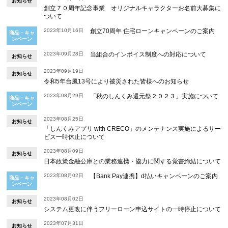
お知らせ
創立７０周年記念事業 オリジナルキャラクターお名前大募集に
ついて
2023年10月16日
創立70周年 住宅ローンキャンペーンのご案内
商品・キャ
ンペーン
2023年09月28日
当組合のインボイス制度への対応について
お知らせ
2023年09月19日
お知らせ
令和5年台風13号により被災された皆様へのお知らせ
2023年08月29日
「秋のしんくみ還元祭２０２３」実施について
商品・キャ
ンペーン
2023年08月25日
お知らせ
「しんくみアプリ with CRECO」のメンテナンス実施によるサー
ビス一時休止について
2023年08月09日
お知らせ
日本政策金融公庫との業務連携・協力に関する覚書締結について
2023年08月02日
【Bank Pay連携】d払いキャンペーンのご案内
商品・キャ
ンペーン
2023年08月02日
お知らせ
システム更改に伴うフリーローン申込サイトの一時停止について
2023年07月31日
お知らせ