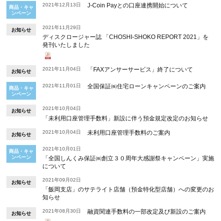
2021年12月13日
J-Coin Payとの口座連携開始について
商品・キャ
ンペーン
2021年11月29日
お知らせ
ディスクロージャー誌 「CHOSHI-SHOKO REPORT 2021」を
発刊いたしました
2021年11月04日
「FAXアンサーサービス」終了について
お知らせ
2021年11月01日
全国保証㈱住宅ローンキャンペーンのご案内
商品・キャ
ンペーン
2021年10月04日
お知らせ
「未利用口座管理手数料」新設に伴う預金規定改定のお知らせ
2021年10月04日
未利用口座管理手数料のご案内
お知らせ
2021年10月01日
商品・キャ
ンペーン
「全国しんくみ保証㈱創立３０周年大感謝祭キャンペーン」実施
について
2021年09月02日
お知らせ
「飯岡支店」のサテライト店舗（預金特化型店舗）への変更のお
知らせ
2021年08月30日
融資関連手数料の一部改定及び新設のご案内
お知らせ