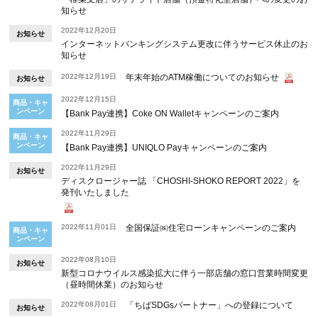
知らせ
2022年12月20日
お知らせ
インターネットバンキングシステム更改に伴うサービス休止のお
知らせ
2022年12月19日
年末年始のATM稼働についてのお知らせ
お知らせ
2022年12月15日
商品・キャ
ンペーン
【Bank Pay連携】Coke ON Walletキャンペーンのご案内
2022年11月29日
商品・キャ
ンペーン
【Bank Pay連携】UNIQLO Payキャンペーンのご案内
2022年11月29日
お知らせ
ディスクロージャー誌 「CHOSHI-SHOKO REPORT 2022」を
発刊いたしました
2022年11月01日
全国保証㈱住宅ローンキャンペーンのご案内
商品・キャ
ンペーン
2022年08月10日
お知らせ
新型コロナウイルス感染拡大に伴う一部店舗の窓口営業時間変更
（昼時間休業）のお知らせ
2022年08月01日
「ちばSDGsパートナー」への登録について
お知らせ