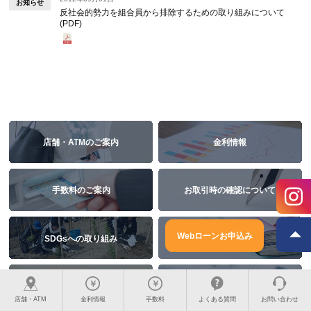
お知らせ
反社会的勢力を組合員から排除するための取り組みについて
(PDF)
店舗・ATMのご案内
金利情報
手数料のご案内
お取引時の確認について
Webローンお申込み
SDGsへの取り組み
規定集
よくある質問
お問い合わせ
店舗・ATM
金利情報
手数料
よくある質問
お問い合わせ