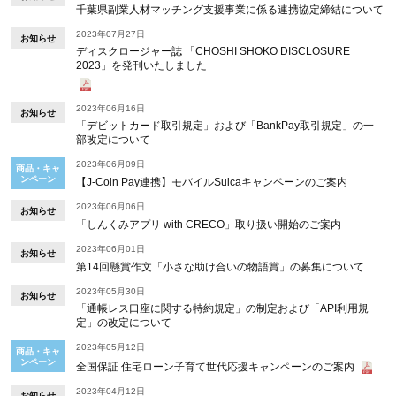
千葉県副業人材マッチング支援事業に係る連携協定締結について
2023年07月27日
お知らせ
ディスクロージャー誌 「CHOSHI SHOKO DISCLOSURE
2023」を発刊いたしました
2023年06月16日
お知らせ
「デビットカード取引規定」および「BankPay取引規定」の一
部改定について
2023年06月09日
商品・キャ
ンペーン
【J‐Coin Pay連携】モバイルSuicaキャンペーンのご案内
2023年06月06日
お知らせ
「しんくみアプリ with CRECO」取り扱い開始のご案内
2023年06月01日
お知らせ
第14回懸賞作文「小さな助け合いの物語賞」の募集について
2023年05月30日
お知らせ
「通帳レス口座に関する特約規定」の制定および「API利用規
定」の改定について
2023年05月12日
商品・キャ
ンペーン
全国保証 住宅ローン子育て世代応援キャンペーンのご案内
2023年04月12日
お知らせ