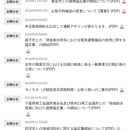
2016年11月10日
東金市との連携協定書の締結について(PDF)
お知らせ
2016年09月27日
お取引時確認の変更について【重要】(PDF)
お知らせ
2016年05月09日
お知らせ
本店新築移転を記念して通帳デザインが変わります。(PDF)
2016年05月09日
お知らせ
銚子市との「津波発生時等における緊急避難施設の使用に関する
協定書」の締結(PDF)
2016年04月01日
お知らせ
女性の職業生活における活躍の推進に係る一般事業主行動計画の
公表について(PDF)
2016年01月04日
お知らせ
ＮＩＳＡ（少額投資非課税制度）お取り扱いのご案内(PDF)
2015年12月15日
お知らせ
千葉県商工会議所連合会及び県内11商工会議所との「地域経済
発展に向けた連携協定書」の締結について(PDF)
2015年11月19日
お知らせ
匝瑳市との地域活性化に関する協定書締結について(PDF)