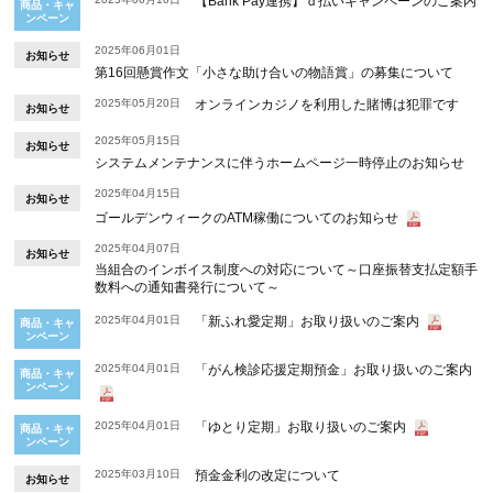
【Bank Pay連携】ｄ払いキャンペーンのご案内
商品・キャ
ンペーン
2025年06月01日
お知らせ
第16回懸賞作文「小さな助け合いの物語賞」の募集について
2025年05月20日
オンラインカジノを利用した賭博は犯罪です
お知らせ
2025年05月15日
お知らせ
システムメンテナンスに伴うホームページ一時停止のお知らせ
2025年04月15日
お知らせ
ゴールデンウィークのATM稼働についてのお知らせ
2025年04月07日
お知らせ
当組合のインボイス制度への対応について～口座振替支払定額手
数料への通知書発行について～
2025年04月01日
「新ふれ愛定期」お取り扱いのご案内
商品・キャ
ンペーン
2025年04月01日
「がん検診応援定期預金」お取り扱いのご案内
商品・キャ
ンペーン
2025年04月01日
「ゆとり定期」お取り扱いのご案内
商品・キャ
ンペーン
2025年03月10日
預金金利の改定について
お知らせ