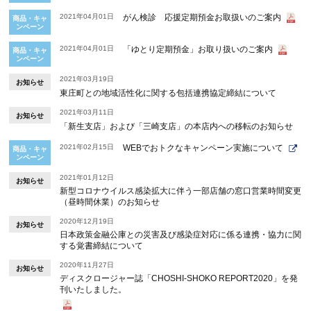
2021年04月01日
がん検診 応援定期預金お取扱いのご案内
商品・キャ
ンペーン
2021年04月01日
「ゆとり定期預金」お取り扱いのご案内
商品・キャ
ンペーン
2021年03月19日
お知らせ
東庄町との地域活性化に関する包括連携協定締結について
2021年03月11日
お知らせ
「新生支店」および「三崎支店」の本店内への移転のお知らせ
2021年02月15日
WEBでおトクなキャンペーン実施について
商品・キャ
ンペーン
2021年01月12日
お知らせ
新型コロナウイルス感染拡大に伴う一部店舗の窓口営業時間変更
（昼時間休業）のお知らせ
2020年12月19日
お知らせ
日本政策金融公庫との災害及び感染症対応に係る連携・協力に関
する覚書締結について
2020年11月27日
お知らせ
ディスクロージャー誌「CHOSHI-SHOKO REPORT2020」を発
刊いたしました。