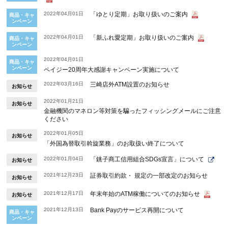
2022年04月01日
「ゆとり定期」お取り扱いのご案内
商品・キャ
ンペーン
2022年04月01日
「新ふれ愛定期」お取り扱いのご案内
商品・キャ
ンペーン
2022年04月01日
商品・キャ
ンペーン
ペイジー20周年大感謝キャンペーン実施について
2022年03月16日
三崎店外ATM設置のお知らせ
お知らせ
2022年01月21日
お知らせ
金融機関のマネロン等対策を騙ったフィッシングメールにご注意
ください
2022年01月05日
お知らせ
「外国為替取引斡旋業務」のお取扱い終了について
2022年01月04日
「銚子商工信用組合SDGs宣言」について
お知らせ
2021年12月23日
証券取引約款・ 規定の一部改定のお知らせ
お知らせ
2021年12月17日
年末年始のATM稼働についてのお知らせ
お知らせ
2021年12月13日
Bank Payのサービス再開について
商品・キャ
ンペーン