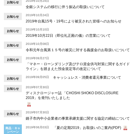
2019年10月24日
お知らせ
全銀システムの移行に伴う振込の取扱いについて
2019年10月24日
お知らせ
2019年台風15号・19号により被災された皆様へのお知らせ
2019年10月10日
お知らせ
2019年10月22日（即位礼正殿の儀）の営業について
2019年10月08日
お知らせ
令和元年台風第１５号の被災に対する義援金のお取扱いについて
2019年09月27日
お知らせ
「マネー・ローンダリング及びテロ資金供与対策に関するガイド
ライン」を踏まえた預金規定等の改定について
2019年09月05日
キャッシュレス・消費者還元事業について
お知らせ
2019年07月30日
お知らせ
ディスクロージャー誌 「CHOSHI SHOKO DISCLOSURE
2019」を発刊いたしました
2019年07月30日
お知らせ
銚子市内中小企業者の事業承継支援に関する協定の締結について
2019年06月03日
「夏の定期2019」お取扱いのご案内(PDF)
商品・キャ
ンペーン