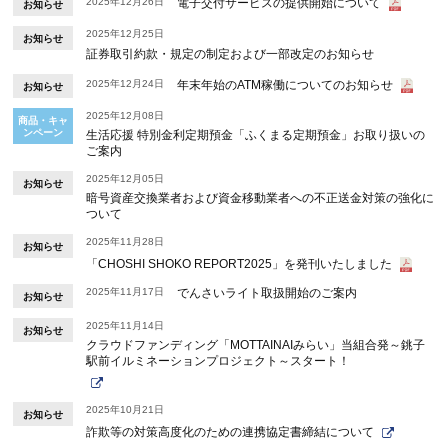
2025年12月26日
電子交付サービスの提供開始について
お知らせ
2025年12月25日
お知らせ
証券取引約款・規定の制定および一部改定のお知らせ
2025年12月24日
年末年始のATM稼働についてのお知らせ
お知らせ
2025年12月08日
商品・キャ
ンペーン
生活応援 特別金利定期預金「ふくまる定期預金」お取り扱いの
ご案内
2025年12月05日
お知らせ
暗号資産交換業者および資金移動業者への不正送金対策の強化に
ついて
2025年11月28日
お知らせ
「CHOSHI SHOKO REPORT2025」を発刊いたしました
2025年11月17日
でんさいライト取扱開始のご案内
お知らせ
2025年11月14日
お知らせ
クラウドファンディング「MOTTAINAIみらい」当組合発～銚子
駅前イルミネーションプロジェクト～スタート！
2025年10月21日
お知らせ
詐欺等の対策高度化のための連携協定書締結について