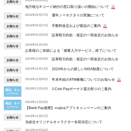
2024年03月06日
お知らせ
地方税ＱＲコード納付の窓口取り扱いの開始について
2024年02月27日
通年ノーネクタイの実施について
お知らせ
2024年02月27日
手数料改定および新設のご案内
お知らせ
2024年02月02日
証券取引約款・規定の一部改定のお知らせ
お知らせ
2024年01月10日
お知らせ
お客様のご依頼による「摘要入力サービス」終了について
2023年12月29日
証券取引約款・規定の一部改定のお知らせ
お知らせ
2023年12月13日
2024年からの新しいNISA制度について
お知らせ
2023年12月05日
年末年始のATM稼働についてのお知らせ
お知らせ
2023年11月16日
J‐Coin Payボーナス還元祭りのご案内
商品・キャ
ンペーン
2023年11月16日
商品・キャ
ンペーン
【Bank Pay連携】ｍajicaアプリキャンペーンのご案内
2023年11月07日
お知らせ
当組合オリジナルキャラクター名前決定について
2023年10月20日