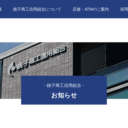
様
銚子商工信用組合について
店舗・ATMのご案内
採
- 銚子商工信用組合 -
お知らせ