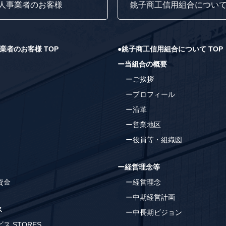
人事業者のお客様
銚子商工信用組合につい
業者のお客様 TOP
●銚子商工信用組合について TOP
ー当組合の概要
ーご挨拶
ープロフィール
ー沿革
ー営業地区
ー役員等・組織図
ー経営理念等
資金
ー経営理念
ー中期経営計画
ス
ー中長期ビジョン
ス STORES