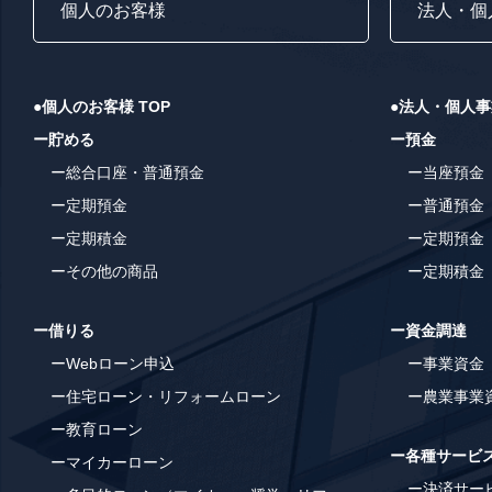
個人のお客様
法人・個
●個人のお客様 TOP
●法人・個人事
ー貯める
ー預金
ー総合口座・普通預金
ー当座預金
ー定期預金
ー普通預金
ー定期積金
ー定期預金
ーその他の商品
ー定期積金
ー借りる
ー資金調達
ーWebローン申込
ー事業資金
ー住宅ローン・リフォームローン
ー農業事業
ー教育ローン
ー各種サービ
ーマイカーローン
ー決済サービ