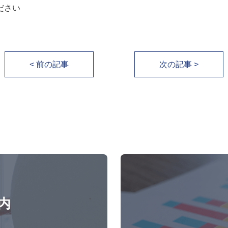
ださい
< 前の記事
次の記事 >
内