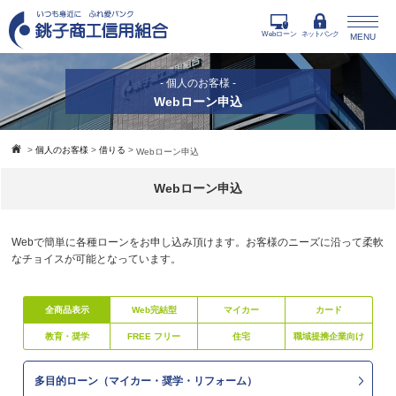
Webローン
ネットバンク
MENU
- 個人のお客様 -
Webローン申込
>
個人のお客様
>
借りる
>
Webローン申込
Webローン申込
Webで簡単に各種ローンをお申し込み頂けます。お客様のニーズに沿って柔軟
なチョイスが可能となっています。
全商品表示
Web完結型
マイカー
カード
教育・奨学
FREE フリー
住宅
職域提携企業向け
多目的ローン（マイカー・奨学・リフォーム）