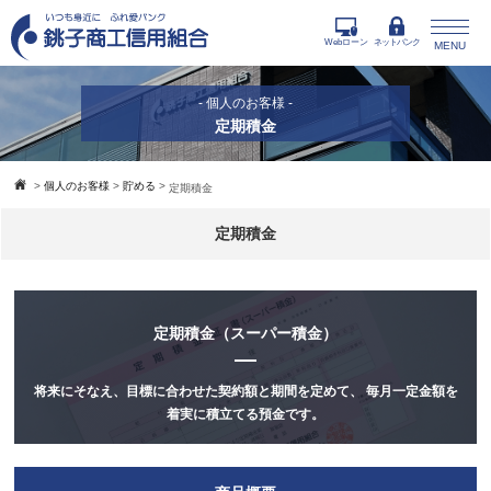
Webローン
ネットバンク
MENU
- 個人のお客様 -
定期積金
>
個人のお客様
>
貯める
>
定期積金
定期積金
定期積金（スーパー積金）
将来にそなえ、目標に合わせた契約額と期間を定めて、
毎月一定金額を
着実に積立てる預金です。