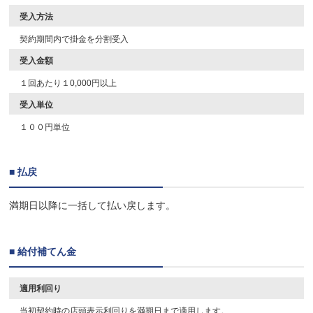
受入方法
契約期間内で掛金を分割受入
受入金額
１回あたり１0,000円以上
受入単位
１００円単位
■ 払戻
満期日以降に一括して払い戻します。
■ 給付補てん金
適用利回り
当初契約時の店頭表示利回りを満期日まで適用します。