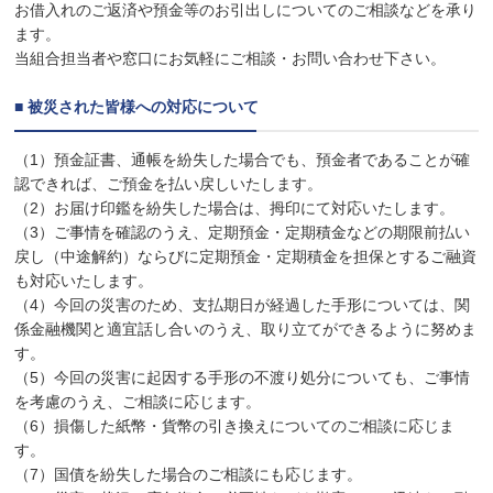
お借入れのご返済や預金等のお引出しについてのご相談などを承り
ます。
当組合担当者や窓口にお気軽にご相談・お問い合わせ下さい。
■ 被災された皆様への対応について
（1）預金証書、通帳を紛失した場合でも、預金者であることが確
認できれば、ご預金を払い戻しいたします。
（2）お届け印鑑を紛失した場合は、拇印にて対応いたします。
（3）ご事情を確認のうえ、定期預金・定期積金などの期限前払い
戻し（中途解約）ならびに定期預金・定期積金を担保とするご融資
も対応いたします。
（4）今回の災害のため、支払期日が経過した手形については、関
係金融機関と適宜話し合いのうえ、取り立てができるように努めま
す。
（5）今回の災害に起因する手形の不渡り処分についても、ご事情
を考慮のうえ、ご相談に応じます。
（6）損傷した紙幣・貨幣の引き換えについてのご相談に応じま
す。
（7）国債を紛失した場合のご相談にも応じます。