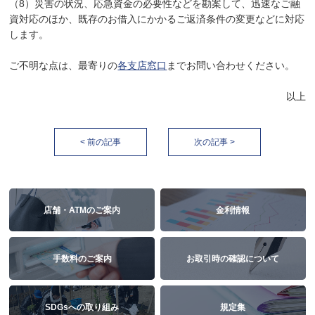
（8）災害の状況、応急資金の必要性などを勘案して、迅速なご融
資対応のほか、既存のお借入にかかるご返済条件の変更などに対応
します。
ご不明な点は、最寄りの
各支店窓口
までお問い合わせください。
以上
< 前の記事
次の記事 >
店舗・ATMのご案内
金利情報
手数料のご案内
お取引時の確認について
SDGsへの取り組み
規定集