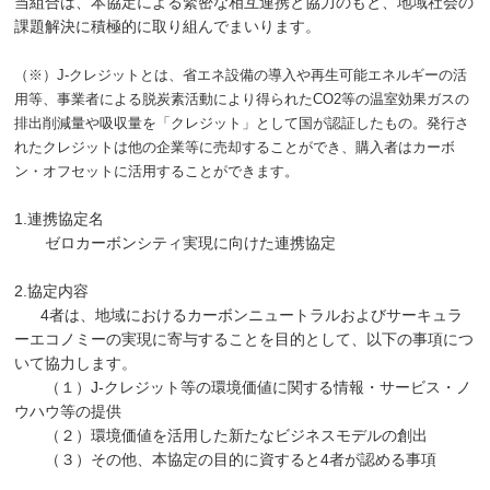
当組合は、本協定による緊密な相互連携と協力のもと、地域社会の
課題解決に積極的に取り組んでまいります。
（※）J-クレジットとは、省エネ設備の導入や再生可能エネルギーの活
用等、事業者による脱炭素活動により得られたCO2等の温室効果ガスの
排出削減量や吸収量を「クレジット」として国が認証したもの。発行さ
れたクレジットは他の企業等に売却することができ、購入者はカーボ
ン・オフセットに活用することができます。
1.連携協定名
ゼロカーボンシティ実現に向けた連携協定
2.協定内容
4者は、地域におけるカーボンニュートラルおよびサーキュラ
ーエコノミーの実現に寄与することを目的として、以下の事項につ
いて協力します。
（１）J-クレジット等の環境価値に関する情報・サービス・ノ
ウハウ等の提供
（２）環境価値を活用した新たなビジネスモデルの創出
（３）その他、本協定の目的に資すると4者が認める事項