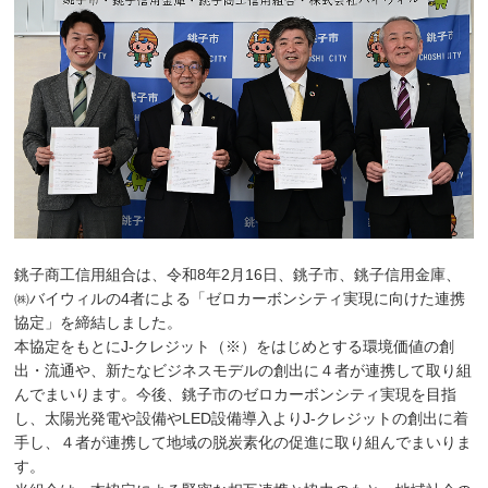
銚子商工信用組合は、令和8年2月16日、銚子市、銚子信用金庫、
㈱バイウィルの4者による「ゼロカーボンシティ実現に向けた連携
協定」を締結しました。
本協定をもとにJ-クレジット（※）をはじめとする環境価値の創
出・流通や、新たなビジネスモデルの創出に４者が連携して取り組
んでまいります。今後、銚子市のゼロカーボンシティ実現を目指
し、太陽光発電や設備やLED設備導入よりJ-クレジットの創出に着
手し、４者が連携して地域の脱炭素化の促進に取り組んでまいりま
す。