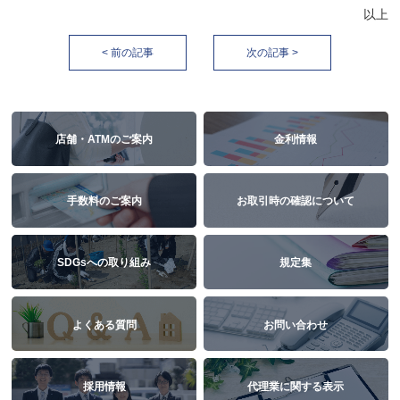
以上
< 前の記事
次の記事 >
店舗・ATMのご案内
金利情報
手数料のご案内
お取引時の確認について
SDGsへの取り組み
規定集
よくある質問
お問い合わせ
採用情報
代理業に関する表示