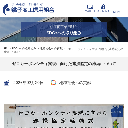
Webローン
ネットバンク
MENU
- 銚子商工信用組合 -
SDGsへの取り組み
>
SDGsへの取り組み
>
地域社会への貢献
>
ゼロカーボンシティ実現に向けた連携協定の
締結について
ゼロカーボンシティ実現に向けた連携協定の締結について
2026年02月20日
地域社会への貢献