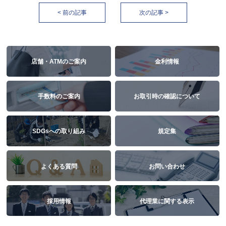
< 前の記事
次の記事 >
店舗・ATMのご案内
金利情報
手数料のご案内
お取引時の確認について
SDGsへの取り組み
規定集
よくある質問
お問い合わせ
採用情報
代理業に関する表示