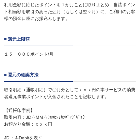
利用金額に応じたポイントを１か月ごとに取りまとめ、当該ポイン
ト相当額を取引のあった翌月（もしくは翌々月）に、ご利用のお客
様の預金口座にお振込みします。
■ 還元上限額
１５，０００ポイント/月
■ 還元の確認方法
取引明細（通帳明細）で〇月分としてｘｘｘ円の本サービスの消費
者還元事業ポイントが入金されたことを記載します。
【通帳印字例】
取引内容：JD△MM△ｼｮｳﾋｼｬｶﾝｹﾞﾝｼﾞｷﾞｮｳ
お預かり金額：ｘｘｘ円
JD ：J-Debitを表す