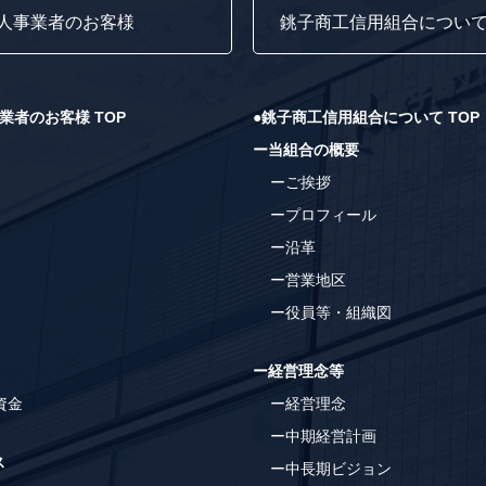
人事業者のお客様
銚子商工信用組合につい
業者のお客様 TOP
●銚子商工信用組合について TOP
ー当組合の概要
ーご挨拶
ープロフィール
ー沿革
ー営業地区
ー役員等・組織図
ー経営理念等
資金
ー経営理念
ー中期経営計画
ス
ー中長期ビジョン