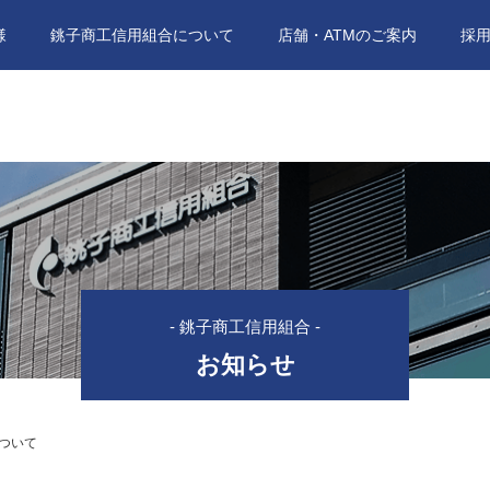
様
銚子商工信用組合について
店舗・ATMのご案内
採
- 銚子商工信用組合 -
お知らせ
ついて