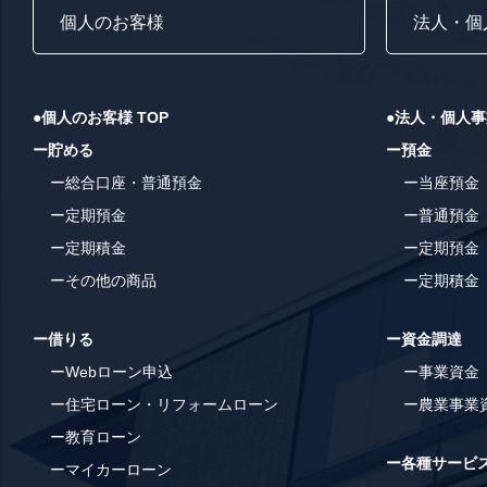
個人のお客様
法人・個
●個人のお客様 TOP
●法人・個人事
ー貯める
ー預金
ー総合口座・普通預金
ー当座預金
ー定期預金
ー普通預金
ー定期積金
ー定期預金
ーその他の商品
ー定期積金
ー借りる
ー資金調達
ーWebローン申込
ー事業資金
ー住宅ローン・リフォームローン
ー農業事業
ー教育ローン
ー各種サービ
ーマイカーローン