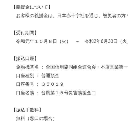
【義援金について】
お客様の義援金は、日本赤十字社を通じ、被災者の方
【受付期間】
令和元年１０月８日（火） ～ 令和2年6月30日（火
【振込口座】
金融機関名
：
全国信用協同組合連合会・本店営業第
口座種
別
：
普通預金
口座番
号
：
３５０１９
口座名
義
：
台風第１５号災害義援金口
【振込手数料】
無料（窓口の場合）