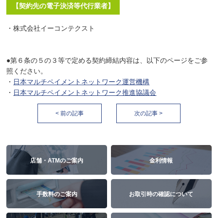
【契約先の電子決済等代行業者】
・株式会社イーコンテクスト
●第６条の５の３等で定める契約締結内容は、以下のページをご参
照ください。
・
日本マルチペイメントネットワーク運営機構
・
日本マルチペイメントネットワーク推進協議会
< 前の記事
次の記事 >
店舗・ATMのご案内
金利情報
手数料のご案内
お取引時の確認について