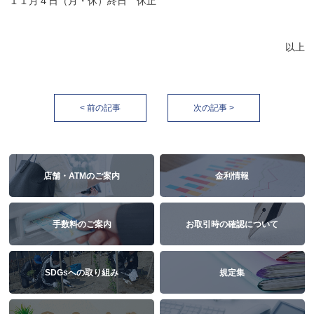
１１月４日（月・休）終日 休止
以上
< 前の記事
次の記事 >
店舗・ATMのご案内
金利情報
手数料のご案内
お取引時の確認について
SDGsへの取り組み
規定集