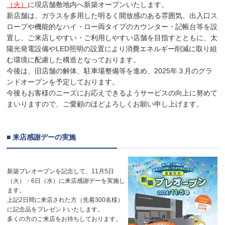
（火）
に現店舗敷地内へ新築オープンいたします。
新店舗は、ガラスを多用した明るく開放感のある雰囲気、出入口ス
ロープや機能的なハイ・ロー両タイプのカウンター・記帳台等を設
置し、ご来店しやすい・ご利用しやすい店舗を目指すとともに、太
陽光発電設備やLED照明の設置により消費エネルギー削減に取り組
む環境に配慮した構造となっております。
今後は、旧店舗の解体、駐車場整備等を進め、2025年３月のグラ
ンドオープンを予定しております。
今後もお客様のニーズにお応えできるようサービスの向上に努めて
まいりますので、ご愛顧のほどよろしくお願い申し上げます。
■ 来店感謝デーの実施
新築プレオープンを記念して、11月5日
（火）・6日（水）に来店感謝デーを実施し
ます。
上記2日間に来店された方（先着300名様）
に記念品をプレゼントいたします。
多くの方のご来店をお待ちしております。