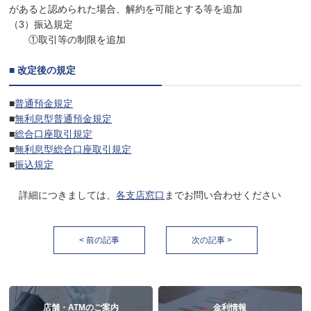
があると認められた場合、解約を可能とする等を追加
（3）振込規定
①取引等の制限を追加
■ 改定後の規定
■
普通預金規定
■
無利息型普通預金規定
■
総合口座取引規定
■
無利息型総合口座取引規定
■
振込規定
詳細につきましては、
各支店窓口
までお問い合わせください
< 前の記事
次の記事 >
店舗・ATMのご案内
金利情報