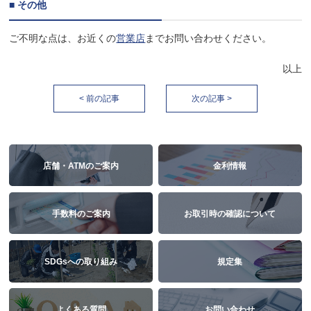
■ その他
ご不明な点は、お近くの
営業店
までお問い合わせください。
以上
< 前の記事
次の記事 >
店舗・ATMのご案内
金利情報
手数料のご案内
お取引時の確認について
SDGsへの取り組み
規定集
よくある質問
お問い合わせ