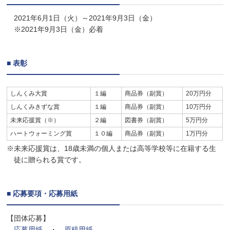
2021年6月1日（火）～2021年9月3日（金）
※2021年9月3日（金）必着
■ 表彰
しんくみ大賞
１編
商品券（副賞）
20万円分
しんくみきずな賞
１編
商品券（副賞）
10万円分
未来応援賞（※）
２編
図書券（副賞）
5万円分
ハートウォーミング賞
１０編
商品券（副賞）
1万円分
※未来応援賞は、18歳未満の個人または高等学校等に在籍する生
徒に贈られる賞です。
■ 応募要項・応募用紙
【団体応募】
応募用紙
・
原稿用紙