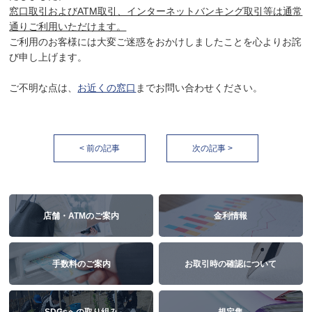
窓口取引およびATM取引、インターネットバンキング取引等は通常
通りご利用いただけます。
ご利用のお客様には大変ご迷惑をおかけしましたことを心よりお詫
び申し上げます。
ご不明な点は、
お近くの窓口
までお問い合わせください。
< 前の記事
次の記事 >
店舗・ATMのご案内
金利情報
手数料のご案内
お取引時の確認について