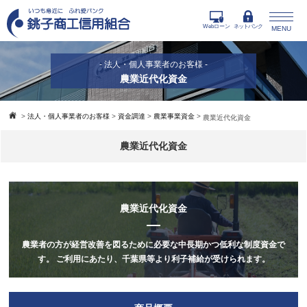
Webローン
ネットバンク
MENU
- 法人・個人事業者のお客様 -
農業近代化資金
>
法人・個人事業者のお客様
>
資金調達
>
農業事業資金
>
農業近代化資金
農業近代化資金
農業近代化資金
農業者の方が経営改善を図るために必要な中長期かつ低利な制度資金で
す。
ご利用にあたり、千葉県等より利子補給が受けられます。