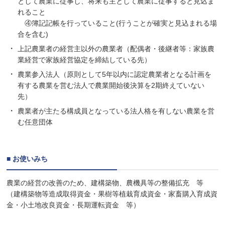
として農業に従事し、将来も主として農業に従事すると見込ま
れること
④簿記記帳を行っていること(行うことが確実と見込まれる場
合を含む)
上記農業者の経営主以外の農業者（配偶者・後継者等：家族農
業経営で家族経営協定を締結している先）
農業参入法人（原則として5年以内に認定農業者となる計画を
有する農業を営む法人で農業開始後決算を2期終えていない
先）
農業者が主たる構成員となっている法人格を有しない農業を営
む任意団体
■ お使いみち
農業の経営の改善のため、建構築物、農機具等の整備拡充 等
（建構築物等造成取得資金・果樹等植栽育成資金・家畜購入育成資
金・小土地改良資金・長期運転資金 等）