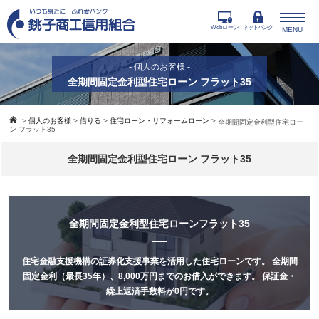
Webローン
ネットバンク
MENU
- 個人のお客様 -
全期間固定金利型住宅ローン フラット35
>
個人のお客様
>
借りる
>
住宅ローン・リフォームローン
>
全期間固定金利型住宅ロー
ン フラット35
全期間固定金利型住宅ローン フラット35
全期間固定金利型住宅ローン
フラット35
住宅金融支援機構の証券化支援事業を活用した住宅ローンです。
全期間
固定金利（最長35年）、8,000万円までのお借入ができます。
保証金・
繰上返済手数料が0円です。