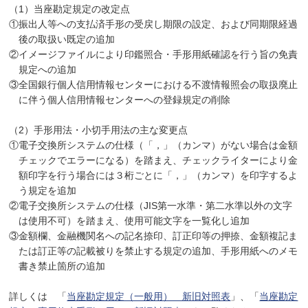
（1）当座勘定規定の改定点
①振出人等への支払済手形の受戻し期限の設定、および同期限経過
後の取扱い既定の追加
②イメージファイルにより印鑑照合・手形用紙確認を行う旨の免責
規定への追加
③全国銀行個人信用情報センターにおける不渡情報照会の取扱廃止
に伴う個人信用情報センターへの登録規定の削除
（2）手形用法・小切手用法の主な変更点
①電子交換所システムの仕様（「，」（カンマ）がない場合は金額
チェックでエラーになる）を踏まえ、チェックライターにより金
額印字を行う場合には３桁ごとに「，」（カンマ）を印字するよ
う規定を追加
②電子交換所システムの仕様（JIS第一水準・第二水準以外の文字
は使用不可）を踏まえ、使用可能文字を一覧化し追加
③金額欄、金融機関名への記名捺印、訂正印等の押捺、金額複記ま
たは訂正等の記載被りを禁止する規定の追加、手形用紙へのメモ
書き禁止箇所の追加
詳しくは 「
当座勘定規定（一般用） 新旧対照表
」、「
当座勘定