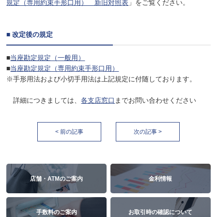
規定（専用約束手形口用） 新旧対照表
」をご覧ください。
■ 改定後の規定
■
当座勘定規定（一般用）
■
当座勘定規定（専用約束手形口用）
※手形用法および小切手用法は上記規定に付随しております。
詳細につきましては、
各支店窓口
までお問い合わせください
< 前の記事
次の記事 >
店舗・ATMのご案内
金利情報
手数料のご案内
お取引時の確認について