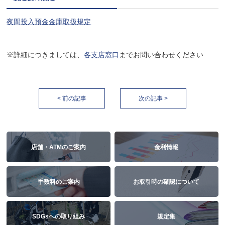
夜間投入預金金庫取扱規定
※詳細につきましては、
各支店窓口
までお問い合わせください
< 前の記事
次の記事 >
店舗・ATMのご案内
金利情報
手数料のご案内
お取引時の確認について
SDGsへの取り組み
規定集