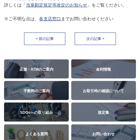
詳しくは「
当座勘定規定等改定のお知らせ
」をご覧ください。
※ご不明な点は、
各支店窓口
までお問い合わせください
< 前の記事
次の記事 >
店舗・ATMのご案内
金利情報
手数料のご案内
お取引時の確認について
SDGsへの取り組み
規定集
よくある質問
お問い合わせ