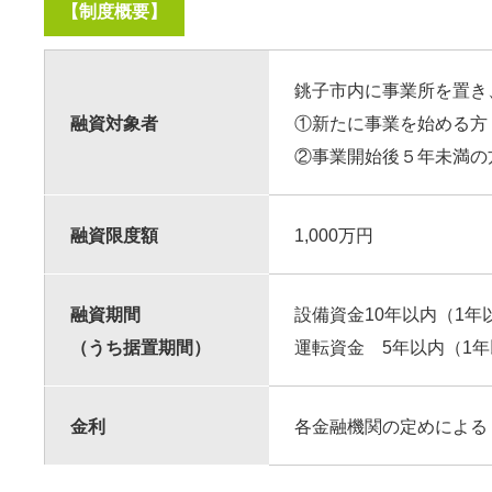
【制度概要】
銚子市内に事業所を置き
融資対象者
①新たに事業を始める
②事業開始後５年未満の
融資限度額
1,000万円
融資期間
設備資金10年以内（1年
（うち据置期間）
運転資金 5年以内（1
金利
各金融機関の定めによる