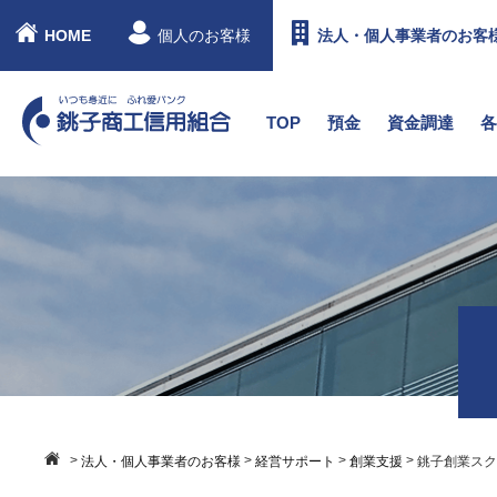
HOME
個人のお客様
法人・個人事業者のお客
TOP
預金
資金調達
>
>
>
>
法人・個人事業者のお客様
経営サポート
創業支援
銚子創業ス