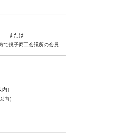
、
方 または
方で銚子商工会議所の会員
以内）
年以内）