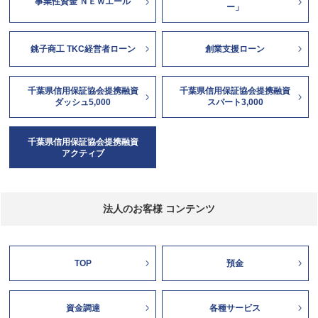
事業性資金 ＮＥＷエール
ー」
銚子商工 TKC経営者ローン
創業支援ローン
千葉県信用保証協会提携融資
千葉県信用保証協会提携融資
ダッシュ5,000
スパート3,000
千葉県信用保証協会提携融資
アクティブ
法人のお客様 コンテンツ
TOP
預金
資金調達
各種サービス