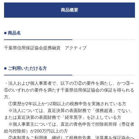
商品概要
■ 商品名
千葉県信用保証協会提携融資 アクティブ
■ ご利用いただける方
・法人および個人事業者で、以下の①②の要件を満たし、かつ③～
⑤のいずれかの要件を満たす千葉県信用保証協会の保証を得られる
方。
①業歴が2年以上かつ2期以上の税務申告を実施されている方
※法人については、直近決算の表面財務で「債務超過」でない、
または直近決算の表面財務で「経常黒字」を計上している方
※個人事業主については、直近の青色申告で控除前所得（専従者
給与控除前）が200万円以上の方
②本制度をご利用後、継続して税務申告書、決算書を保証協会へ