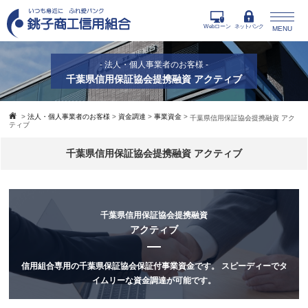
Webローン
ネットバンク
MENU
- 法人・個人事業者のお客様 -
千葉県信用保証協会提携融資 アクティブ
>
法人・個人事業者のお客様
>
資金調達
>
事業資金
>
千葉県信用保証協会提携融資 アク
ティブ
千葉県信用保証協会提携融資 アクティブ
千葉県信用保証協会提携融資
アクティブ
信用組合専用の千葉県保証協会保証付事業資金です。
スピーディーでタ
イムリーな資金調達が可能です。