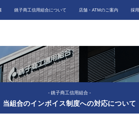
様
銚子商工信用組合について
店舗・ATMのご案内
採
- 銚子商工信用組合 -
当組合のインボイス制度への対応について