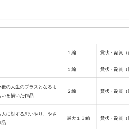
１編
賞状・副賞（
１編
賞状・副賞（
今後の人生のプラスとなるよ
２編
賞状・副賞（
合いを描いた作品
る人に対する思いやり、やさ
最大１５編
賞状・副賞（
作品