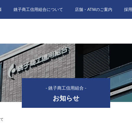
様
銚子商工信用組合について
店舗・ATMのご案内
採
- 銚子商工信用組合 -
お知らせ
いて