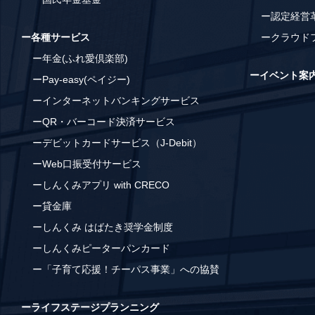
ー認定経営
ー各種サービス
ークラウド
ー年金(ふれ愛倶楽部)
ーイベント案
ーPay-easy(ペイジー)
ーインターネットバンキングサービス
ーQR・バーコード決済サービス
ーデビットカードサービス（J-Debit）
ーWeb口振受付サービス
ーしんくみアプリ with CRECO
ー貸金庫
ーしんくみ はばたき奨学金制度
ーしんくみピーターパンカード
ー「子育て応援！チーパス事業」への協賛
ーライフステージプランニング