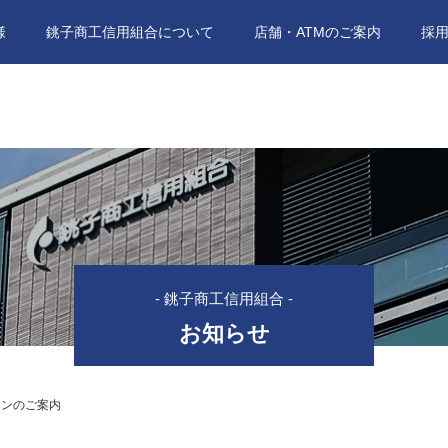
様
銚子商工信用組合について
店舗・ATMのご案内
採
- 銚子商工信用組合 -
お知らせ
ーンのご案内