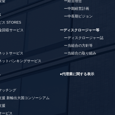
資金
ー経営理念
ー中期経営計画
ス
ー中長期ビジョン
ス STORES
代金回収サービス
ーディスクロージャー等
ーディスクロージャー誌
ー当組合の方針等
ネットサービス
ー当組合の取り組み
ネットバンキングサービス
●代理業に関する表示
ト
マッチング
支援 新輸出大国コンソーシアム
支援
サービス