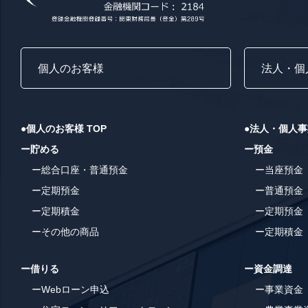
個人のお客様
法人・個
●個人のお客様 TOP
●法人・個人事
ー貯める
ー預金
ー総合口座・普通預金
ー当座預金
ー定期預金
ー普通預金
ー定期積金
ー定期預金
ーその他の商品
ー定期積金
ー借りる
ー資金調達
ーWebローン申込
ー事業資金