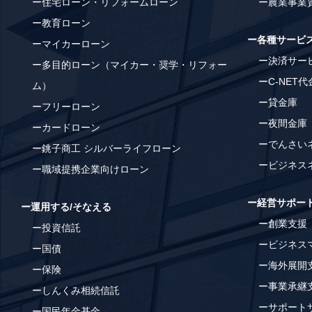
ー住宅ローン・リフォームローン
ー農業事業
ー教育ローン
ー各種サービ
ーマイカーローン
ー決済サービ
ー多目的ローン（マイカー・奨学・リフォー
ーC-NET
ム）
ー貸金庫
ーフリーローン
ー夜間金庫
ーカードローン
ーでんさい
ー銚子商工 シルバーライフローン
ービジネス
ー職域提携企業向けローン
ー経営サポー
ー運用する/そなえる
ー創業支援
ー投資信託
ービジネス
ー国債
ー海外展開
ー保険
ー事業承継
ーしんくみ相続信託
ーサポート
ー国民年金基金