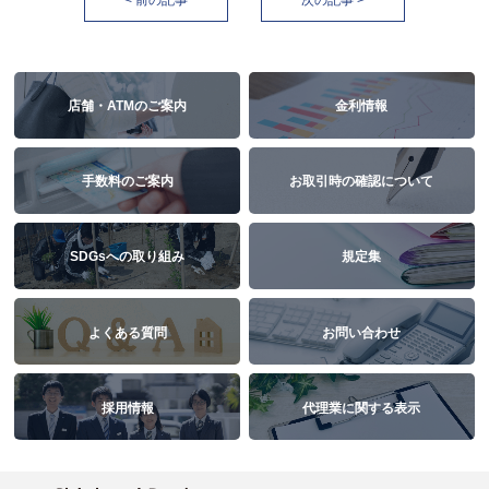
< 前の記事
次の記事 >
店舗・ATMのご案内
金利情報
手数料のご案内
お取引時の確認について
SDGsへの取り組み
規定集
よくある質問
お問い合わせ
採用情報
代理業に関する表示