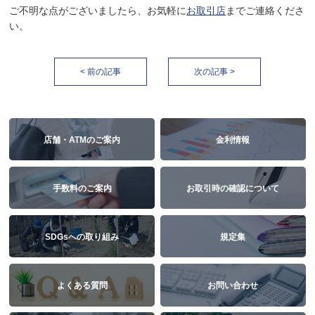
ご不明な点がございましたら、お気軽に
お取引店
までご連絡くださ
い。
< 前の記事
次の記事 >
店舗・ATMのご案内
金利情報
手数料のご案内
お取引時の確認について
SDGsへの取り組み
規定集
よくある質問
お問い合わせ