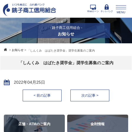
Webローン
ネットバンク
MENU
- 銚子商工信用組合 -
お知らせ
>
お知らせ
>
「しんくみ はばたき奨学金」奨学生募集のご案内
「しんくみ はばたき奨学金」奨学生募集のご案内
2022年04月25日
< 前の記事
次の記事 >
店舗・ATMのご案内
金利情報